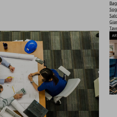
Ba
Sog
Sal
Gia
Tavo
AR