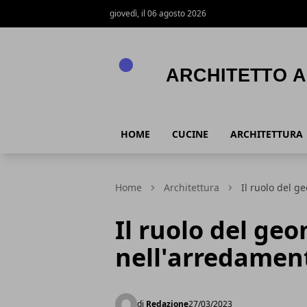
giovedì, il 06 agosto 2026
Architetto Arreda
HOME
CUCINE
ARCHITETTURA
Home
Architettura
Il ruolo del g
Il ruolo del ge
nell'arredament
di
Redazione
27/03/2023