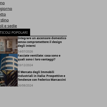
gno
giorno
otto
rdino
li e sedie
TICOLI POPOLARI
Integrare un ascensore domestico
senza compromettere il design
degli interni
14/07/2026
Facciate ventilate: cosa sono e
quali sono i loro vantaggi?
03/12/2024
Il Mercato degli Immobili
Industriali in Italia: Prospettive e
Tendenze con Federico Marcaccini
26/08/2024