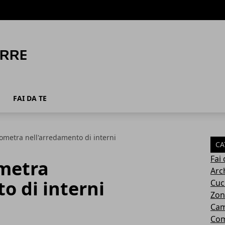
FAI DA TE
eometra nell'arredamento di interni
CA
Fai 
ometra
Arc
o di interni
Cuc
Zon
Cam
Com