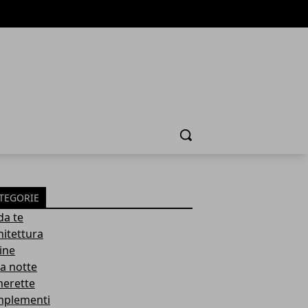
Cerca
TEGORIE
da te
hitettura
ine
a notte
erette
plementi