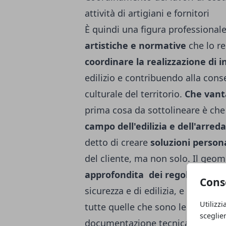
attività di artigiani e fornitori
È quindi una figura professional
artistiche e normative
che lo r
coordinare la realizzazione di i
edilizio e contribuendo alla cons
culturale del territorio.
Che vanta
prima cosa da sottolineare è ch
campo dell'edilizia e dell'arre
detto di creare
soluzioni persona
del cliente, ma non solo. Il geom
approfondita dei regolamenti e
Cons
sicurezza e di edilizia, e può qu
Utilizzi
tutte quelle che sono le pratiche 
sceglie
documentazione tecnica e ammini