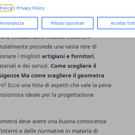
ichieste, garantendo così un'opera in
Policy
|
Privacy Policy
. Tra i vantaggi di affidarsi a un geometra
Personalizza
Rifiuta Opzionali
Accetta Tut
uò annoverare la possibilità di
risparmiare
one efficace delle risorse. Inoltre, il
nzialmente possiede una vasta rete di
ionare i migliori
artigiani e fornitori
,
eriali e dei servizi.
Come scegliere il
sigenze
Ma
come scegliere il geometra
i? Ecco una lista di aspetti che vale la pena
essionista ideale per la progettazione
eometra deve avere una buona conoscenza
'interni e delle normative in materia di