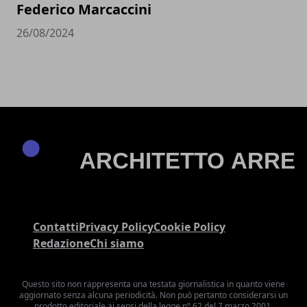
Federico Marcaccini
26/08/2024
Contatti
Privacy Policy
Cookie Policy
Redazione
Chi siamo
Questo sito non rappresenta una testata giornalistica in quanto viene
aggiornato senza alcuna periodicità. Non può pertanto considerarsi un
prodotto editoriale ai sensi della legge n° 62 del 7 marzo 2001.