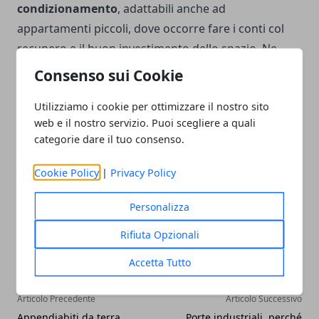
condizionamento
, adattabili anche ad
appartamenti piccoli, dove occorre fare i conti col
recupero e il buon investimento dello spazio. Ne
esistono di basici, molto economici e semplici, e di
Consenso sui Cookie
più tecnologici e performanti, per chi desidera fare
Utilizziamo i cookie per ottimizzare il nostro sito
una spesa che gli permetta di vivere col massimo del
web e il nostro servizio. Puoi scegliere a quali
comfort la propria casa.
categorie dare il tuo consenso.
Cookie Policy
|
Privacy Policy
Personalizza
Facebook
Twitter
Whatsapp
Rifiuta Opzionali
Accetta Tutto
Articolo Precedente
Articolo Successivo
Appendiabiti da terra,
Porte industriali, perché