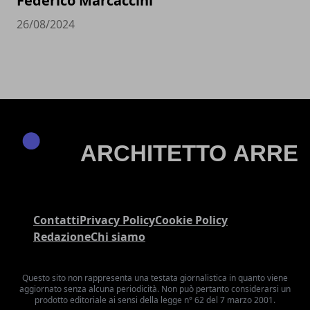
Federico Marcaccini
26/08/2024
Contatti
Privacy Policy
Cookie Policy
Redazione
Chi siamo
Questo sito non rappresenta una testata giornalistica in quanto viene
aggiornato senza alcuna periodicità. Non può pertanto considerarsi un
prodotto editoriale ai sensi della legge n° 62 del 7 marzo 2001.