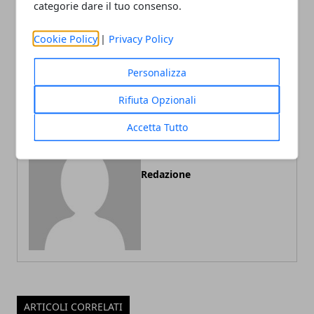
categorie dare il tuo consenso.
Articolo Precedente
Articolo Successivo
Come scegliere la
Il parquet: eleganza e
Cookie Policy
|
Privacy Policy
copertura del divano
confort per la propria
abitazione
Personalizza
Rifiuta Opzionali
Accetta Tutto
Redazione
ARTICOLI CORRELATI