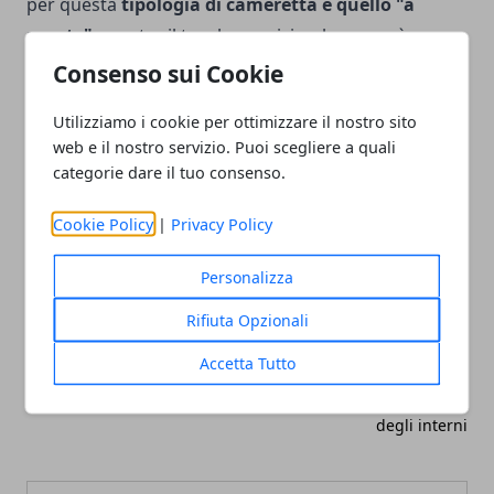
per questa
tipologia di cameretta è quello "a
parete"
, mentre il tavolo, semicircolare, verrà
posizionato sotto la finestra o a fianco al letto.
Consenso sui Cookie
Utilizziamo i cookie per ottimizzare il nostro sito
web e il nostro servizio. Puoi scegliere a quali
categorie dare il tuo consenso.
Facebook
Twitter
Whatsapp
Cookie Policy
|
Privacy Policy
Personalizza
Rifiuta Opzionali
Articolo Precedente
Articolo Successivo
Come arredare il salotto
Integrare un ascensore
Accetta Tutto
domestico senza
compromettere il design
degli interni