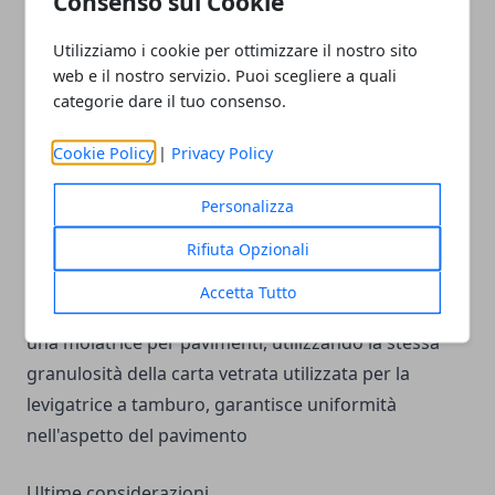
Consenso sui Cookie
adattano a una levigatrice a tamburo con carta
abrasiva a grana 20, che è la più ruvida disponibile, e
Utilizziamo i cookie per ottimizzare il nostro sito
fa scorrere la levigatrice diagonalmente sul
web e il nostro servizio. Puoi scegliere a quali
pavimento. La carta ruvida rimuove una grande
categorie dare il tuo consenso.
quantità di materiale, ma crea anche graffi a grana
Cookie Policy
|
Privacy Policy
trasversale, quindi è importante eseguire la
macchina parallelamente alla grana con la stessa
Personalizza
carta una volta completato il passaggio
diagonale. Due o tre passate parallele con carta
Rifiuta Opzionali
progressivamente più fine levigano il pavimento e lo
Accetta Tutto
rendono pronto per la finitura. Levigare i bordi con
una molatrice per pavimenti, utilizzando la stessa
granulosità della carta vetrata utilizzata per la
levigatrice a tamburo, garantisce uniformità
nell'aspetto del pavimento
Ultime considerazioni