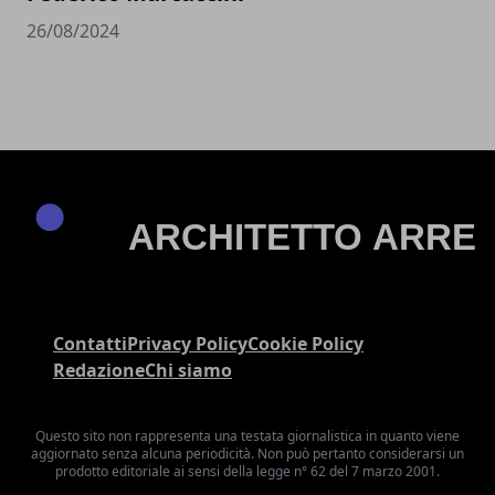
26/08/2024
Contatti
Privacy Policy
Cookie Policy
Redazione
Chi siamo
Questo sito non rappresenta una testata giornalistica in quanto viene
aggiornato senza alcuna periodicità. Non può pertanto considerarsi un
prodotto editoriale ai sensi della legge n° 62 del 7 marzo 2001.