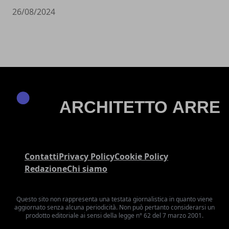
26/08/2024
Contatti
Privacy Policy
Cookie Policy
Redazione
Chi siamo
Questo sito non rappresenta una testata giornalistica in quanto viene
aggiornato senza alcuna periodicità. Non può pertanto considerarsi un
prodotto editoriale ai sensi della legge n° 62 del 7 marzo 2001.