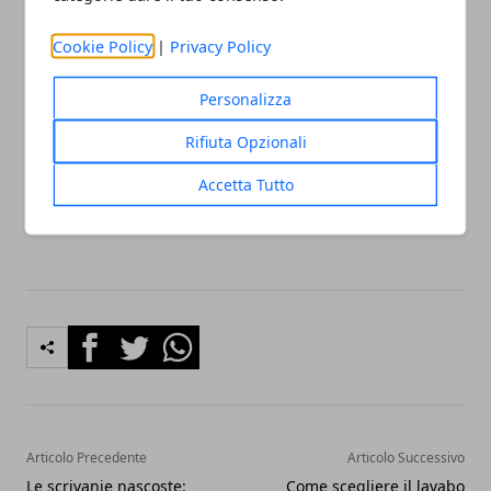
visivamente, dei numeri pari." Slater consiglia inoltre
di installare alcune mangiatoie per uccelli per
Cookie Policy
|
Privacy Policy
aiutarti a connetterti ulteriormente alla natura e di
Personalizza
"introdurre un po 'd'acqua corrente. I giochi d'acqua
autonomi sono facili da installare e, se non hai una
Rifiuta Opzionali
presa esterna, opta invece per un impianto solare
Accetta Tutto
modello."
Facebook
Twitter
Whatsapp
Articolo Precedente
Articolo Successivo
Le scrivanie nascoste:
Come scegliere il lavabo