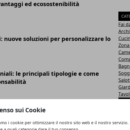
vantaggi ed ecosostenibilità
CAT
Fai d
Archi
i: nuove soluzioni per personalizzare lo
Cuci
Zona
Came
Comp
Bagn
iali: le principali tipologie e come
Sogg
Salot
onsabilità
Giar
Tavol
ART
edere una casa per disabili?
enso sui Cookie
amo i cookie per ottimizzare il nostro sito web e il nostro servizio.
re a quali categorie dare il tuo consenso.