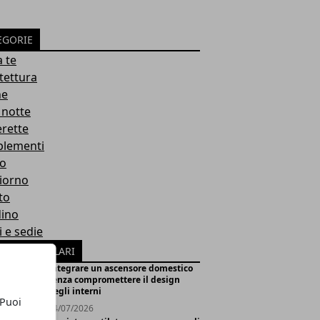
EGORIE
a te
tettura
ne
 notte
rette
lementi
o
iorno
to
dino
i e sedie
ICOLI POPOLARI
Integrare un ascensore domestico
senza compromettere il design
degli interni
 Puoi
14/07/2026