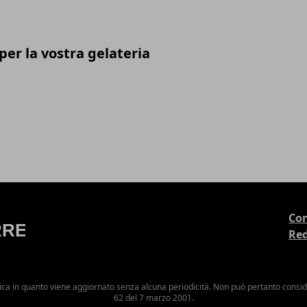
er la vostra gelateria
Con
Re
ica in quanto viene aggiornato senza alcuna periodicità. Non può pertanto consider
62 del 7 marzo 2001.