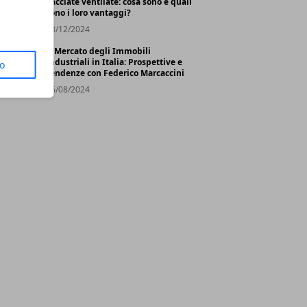
Facciate ventilate: cosa sono e quali
sono i loro vantaggi?
03/12/2024
Il Mercato degli Immobili
Industriali in Italia: Prospettive e
to
Tendenze con Federico Marcaccini
26/08/2024