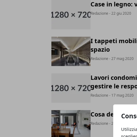
Case in legno: 
Redazione
- 22 giu 2020
I tappeti mobil
spazio
Redazione
- 27 mag 2020
Lavori condomin
gestire le resp
Redazione
- 17 mag 2020
Cosa deve prev
Cons
Redazione
- 27 apr 2020
Utilizzi
sceglie