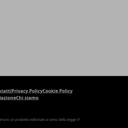
tatti
Privacy Policy
Cookie Policy
dazione
Chi siamo
arsi un prodotto editoriale ai sensi della legge n°