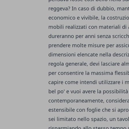
reggeva? In caso di dubbio, mant
economico e vivibile, la costruzi
mobili realizzati con materiali di
dureranno per anni senza scricch
prendere molte misure per assicur
dimensioni elencate nella descr
regola generale, devi lasciare al
per consentire la massima flessi
capire come intendi utilizzare i m
bel po' e vuoi avere la possibilità
contemporaneamente, considera d
estensibile con foglie che si apr
sei limitato nello spazio, un tav
risparmiando allo stesso tempo s