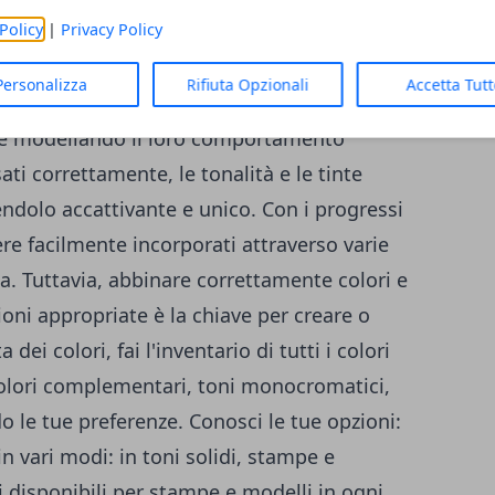
Policy
|
Privacy Policy
a tua prima e unica fermata per tutte le
ché non iniziare con un nuovissimo set per
Personalizza
Rifiuta Opzionali
Accetta Tut
ono vita agli spazi abitativi, riflettendo la
he modellando il loro comportamento
ti correttamente, le tonalità e le tinte
endolo accattivante e unico. Con i progressi
ere facilmente incorporati attraverso varie
a. Tuttavia, abbinare correttamente colori e
ioni appropriate è la chiave per creare o
dei colori, fai l'inventario di tutti i colori
 colori complementari, toni monocromatici,
o le tue preferenze. Conosci le tue opzioni:
in vari modi: in toni solidi, stampe e
 disponibili per stampe e modelli in ogni