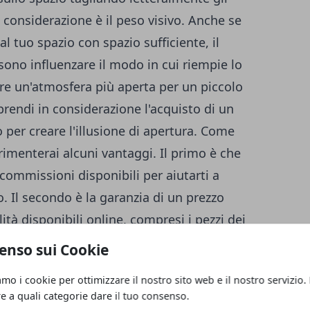
n considerazione è il peso visivo. Anche se
l tuo spazio con spazio sufficiente, il
ssono influenzare il modo in cui riempie lo
are un'atmosfera più aperta per un piccolo
endi in considerazione l'acquisto di un
o per creare l'illusione di apertura. Come
rimenterai alcuni vantaggi. Il primo è che
commissioni disponibili per aiutarti a
o. Il secondo è la garanzia di un prezzo
ità disponibili online, compresi i pezzi dei
di, acquistando direttamente dal produttore.
enso sui Cookie
i selezioni senza i limiti di stoccaggio che in
amo i cookie per ottimizzare il nostro sito web e il nostro servizio.
ndita al dettaglio di persona. Quando
re a quali categorie dare il tuo consenso.
rmio, selezioni e qualità - è chiaro che