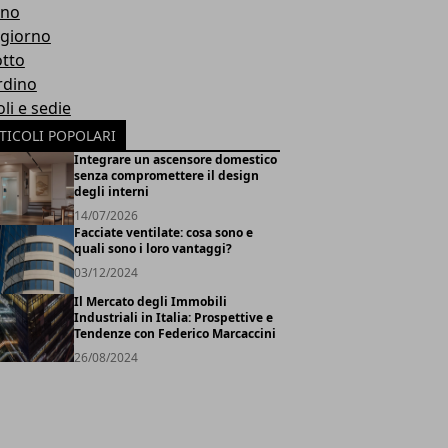
gno
giorno
otto
rdino
li e sedie
TICOLI POPOLARI
Integrare un ascensore domestico
senza compromettere il design
degli interni
14/07/2026
Facciate ventilate: cosa sono e
quali sono i loro vantaggi?
03/12/2024
Il Mercato degli Immobili
Industriali in Italia: Prospettive e
Tendenze con Federico Marcaccini
26/08/2024