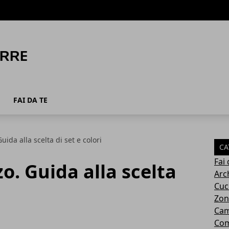
FAI DA TE
ida alla scelta di set e colori
CA
Fai 
o. Guida alla scelta
Arc
Cuc
Zon
Cam
Com