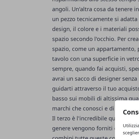
angoli. Un'altra cosa da tenere i
un pezzo tecnicamente si adatta a
design, il colore e i materiali po
spazio secondo l'occhio. Per cre
spazio, come un appartamento, pr
tavolo con una superficie in vetr
sempre, quando fai acquisti, spe
avrai un sacco di designer senza 
guidarti attraverso il tuo acquist
basso sui mobili di altissima qual
marchi che conosci e di cui ti fi
Cons
Il terzo è l'incredibile quantità d
Utilizzi
genere vengono forniti con la ve
sceglie
combini tutte queste cose - rispa