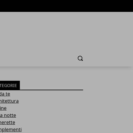
Cerca
TEGORIE
da te
hitettura
ine
a notte
erette
plementi