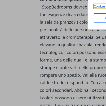
Cookie 
1StopBedrooms dovrebbe essere l
tue esigenze di arredamento. Per
la sala da pranzo? I colori aggiung
personalità delle persone e anc
attraverso la cromoterapia. Se usa
elevano la qualità spaziale, rend
tecnologici, i colori possono ess
forme, una delle quali è la stamp
stampe e utilizzarli nelle proporz
rompere uno spazio. Vai alla ruota 
caldi e freddi disponibili. Cerca
colori secondari. Abbinali second
i colori possono essere utilizzati 
motivi. C'è una gamma di opzioni