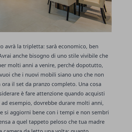
zo avrà la tripletta: sarà economico, ben
 Avrai anche bisogno di uno stile vivibile che
per molti anni a venire, perché dopotutto,
vuoi che i nuovi mobili siano uno che non
 ora il set da pranzo completo. Una cosa
iderare è fare attenzione quando acquisti
à, ad esempio, dovrebbe durare molti anni,
he si aggiorni bene con i tempi e non sembri
ensa a quel tappeto peloso che tua madre
ua camera da letto una volta: quanto