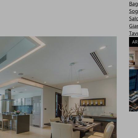
Ba
Sog
Sal
Gia
Tavo
AR